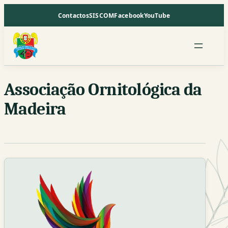
Saltar
Contactos
SISCOM
Facebook
YouTube
para
o
conteúdo
Associação Ornitológica da
Madeira