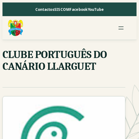
Saltar
Contactos
SISCOM
Facebook
YouTube
para
o
conteúdo
CLUBE PORTUGUÊS DO
CANÁRIO LLARGUET