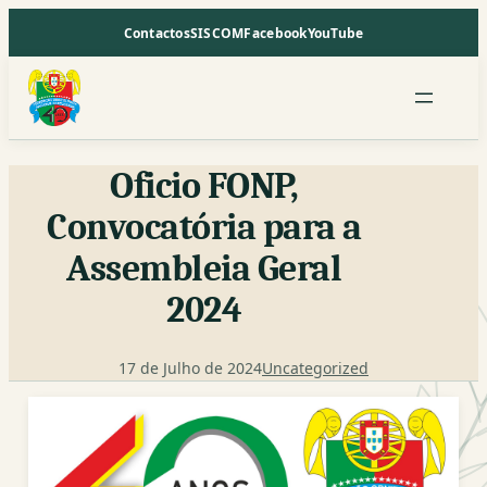
Saltar
Contactos
SISCOM
Facebook
YouTube
para
o
conteúdo
Oficio FONP,
Convocatória para a
Assembleia Geral
2024
17 de Julho de 2024
Uncategorized