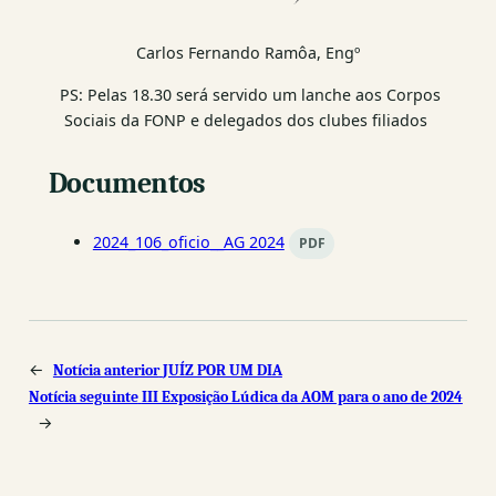
Carlos Fernando Ramôa, Engº
PS: Pelas 18.30 será servido um lanche aos Corpos
Sociais da FONP e delegados dos clubes filiados
Documentos
2024_106_oficio__AG 2024
PDF
←
Notícia anterior
JUÍZ POR UM DIA
Notícia seguinte
III Exposição Lúdica da AOM para o ano de 2024
→