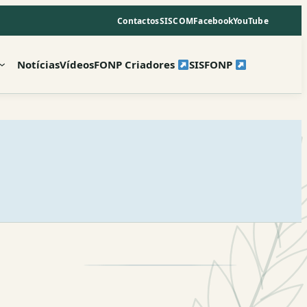
Contactos
SISCOM
Facebook
YouTube
Notícias
Vídeos
FONP Criadores
SISFONP