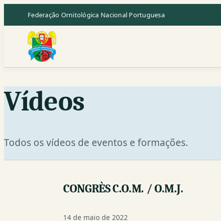
Saltar
Federação Ornitológica Nacional Portuguesa
para
o
conteúdo
Vídeos
Todos os vídeos de eventos e formações.
CONGRÈS C.O.M. / O.M.J.
14 de maio de 2022